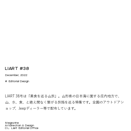
LIART #38
December, 2022
# Editorial Design
LIART 38号は「美食を巡る山旅」。山形県の日本海に面する庄内地方で、
山、水、食、と絶え間なく繋がる旅路を巡る特集です。全国のアウトドアシ
ョップ、Jeepディーラー等で配布しています。
Magazine
Artdirection & Design
CL: Liart Editorial Office